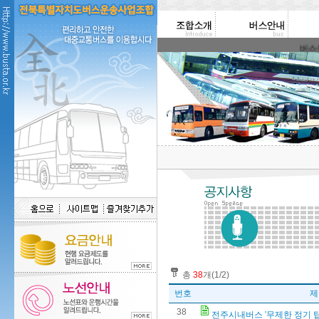
버스운송
총
38
개(1/2)
번호
제
38
전주시내버스 '무제한 정기 탑