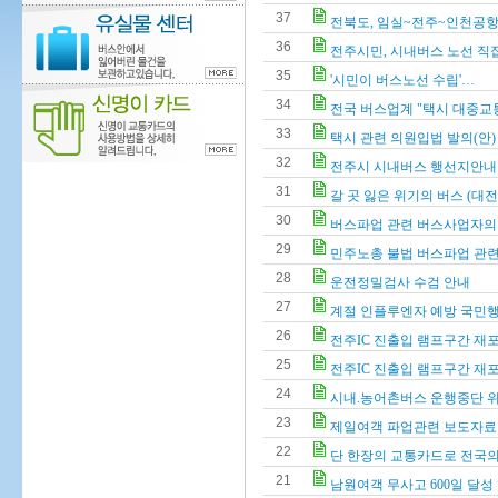
37
전북도, 임실~전주~인천공항 
36
전주시민, 시내버스 노선 직접
35
'시민이 버스노선 수립'…
34
전국 버스업계 "택시 대중교통 
33
택시 관련 의원입법 발의(안)
32
전주시 시내버스 행선지안내 L
31
갈 곳 잃은 위기의 버스 (대전MB
30
버스파업 관련 버스사업자의
29
민주노총 불법 버스파업 관
28
운전정밀검사 수검 안내
27
계절 인플루엔자 예방 국민
26
전주IC 진출입 램프구간 재
25
전주IC 진출입 램프구간 재포
24
시내.농어촌버스 운행중단 
23
제일여객 파업관련 보도자료
22
단 한장의 교통카드로 전국의
21
남원여객 무사고 600일 달성