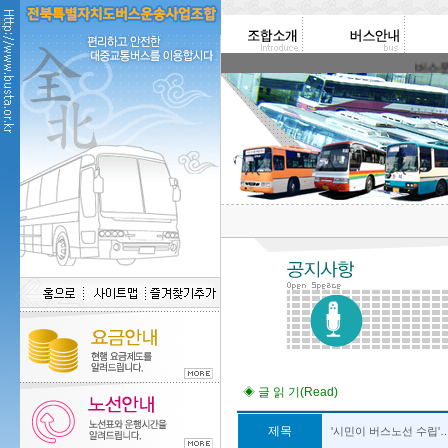
버스운송사
◈ 글 읽 기(Read)
제목
'시민이 버스노선 수립'