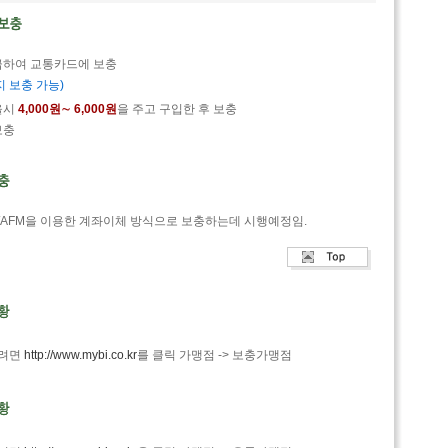
지급하여 교통카드에 보충
지 보충 가능)
을시
4,000원∼ 6,000원
을 주고 구입한 후 보충
보충
D/AFM을 이용한 계좌이체 방식으로 보충하는데 시행예정임.
시려면
http://www.mybi.co.kr
를 클릭 가맹점 -> 보충가맹점