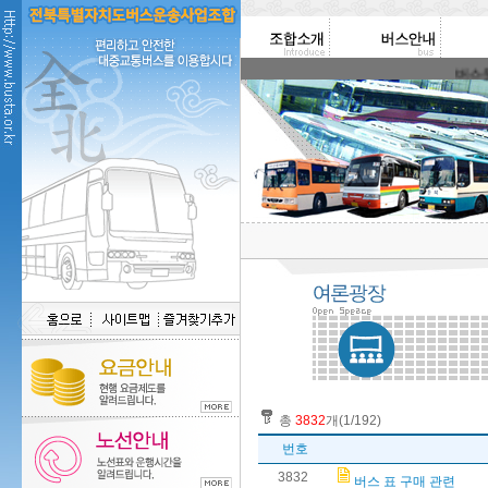
버스운송사
총
3832
개(1/192)
번호
3832
버스 표 구매 관련