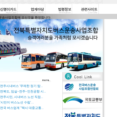
사업조합에 오신것을 환영합니다.
29] 전주시내버스 '무제한 정기 탑...
21] 전북도, 임실~전주~인천공항 시...
29] 전주시민, 시내버스 노선 직접...
29] '시민이 버스노선 수립'…
19] 전국 버스업계 "택시 대중교통...