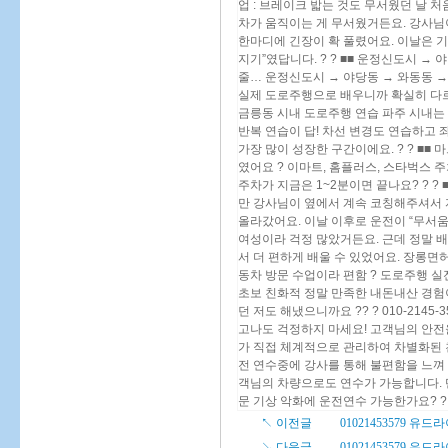
업 : 브레이크 밟는 것도 무서웠던 날 
차가 움직이는 게 무서웠거든요. 강사님이
한마디에 긴장이 확 풀렸어요. 이날은 기
지기”였답니다. ? ? ■■ 운정신도시 →
줄… 운정신도시 → 야당동 → 와동동 →
실제 도로주행으로 배우니까 확실히 다르더라
금릉동 시내 도로주행 연습 파주 시내는
반복 연습이 답! 차선 변경도 연습하고 
가장 많이 성장한 구간이에요. ? ? ■■ 
였어요 ? 이마트, 홈플러스, 스타벅스 주
주차가 지금은 1~2분이면 끝나요? ? 
만 강사님이 옆에서 계속 코칭해주셔서 자
올라갔어요. 이날 이후로 운전이 “무서움 
여성이라 걱정 많았거든요. 근데 정말 배
서 더 편하게 배울 수 있었어요. 장롱면허 
동차 방문 수업이라 편함 ? 도로주행 실전
초보 친화적 정말 만족한 내돈내산 경험
던 저도 해냈으니까요 ?? ? 010-2145-3
고나도 걱정하지 마세요! 고객님의 안전
가 직접 체계적으로 관리하여 차별화된 
전 연수중에 강사를 통해 불편함을 느껴
객님의 차량으로도 연수가 가능합니다. 
문 기상 악화에 운전연수 가능한가요? ? 고
↖ 이전글
01021453579 유드라
↘ 다음글
01021453579 유드라