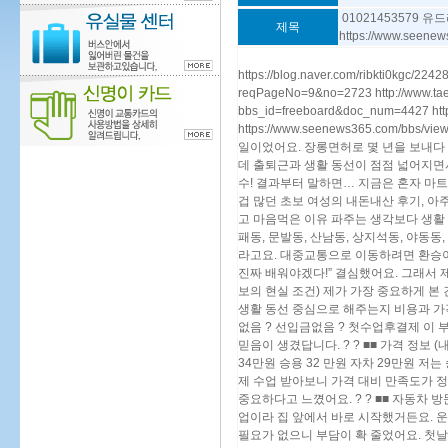
01021453579 
제목
https://www.seenew
https://blog.naver.com/ribkti0kgc/224
reqPageNo=9&no=2723 http://www.tae
bbs_id=freeboard&doc_num=4427 http:
https://www.seenews365.com/bb
일이었어요. 장롱면허로 몇 년을 보내다 
데 출퇴근과 생활 동선이 점점 넓어지면
수! 결과부터 말하면… 지금은 혼자 마
겁 많던 초보 여성의 내돈내산 후기, 아
고 마음먹은 이유 파주는 생각보다 생활 반
패동, 문발동, 산남동, 상지석동, 야동
라고요. 대중교통으로 이동하려면 환승이 
진짜 배워야겠다!” 결심했어요. 그래서 제대
보의 현실 조건) 제가 가장 중요하게 본
생활 동선 중심으로 해주는지 비용과 가
없음 ? 선입금없음 ? 첫수업후결제 이 
믿음이 생겼답니다. ? ? ■■ 가격 정보
34만원 승용 32 만원 자차 29만원 저
제 수업 받아보니 가격 대비 만족도가 
중요하다고 느꼈어요. ? ? ■■ 자동차
업이라 집 앞에서 바로 시작했거든요. 
필요가 없으니 부담이 확 줄었어요. 첫날은