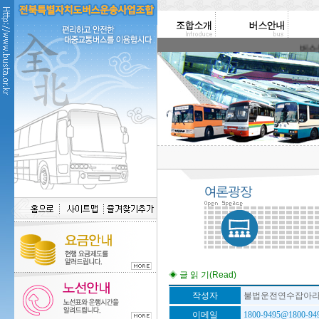
버스운송
◈ 글 읽 기(Read)
작성자
불법운전연수잡아
이메일
1800-9495@1800-94